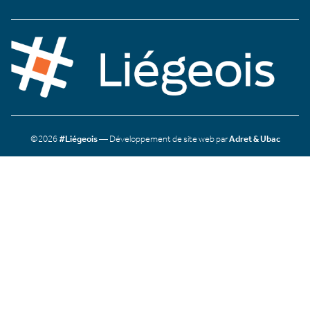
©2026
#Liégeois
— Développement de site web par
Adret & Ubac