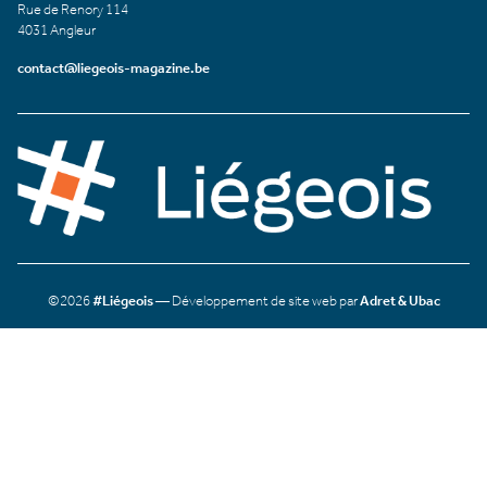
Rue de Renory 114
4031 Angleur
contact@liegeois-magazine.be
©2026
#Liégeois
— Développement de site web par
Adret & Ubac