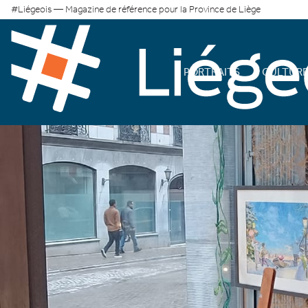
#Liégeois — Magazine de référence pour la Province de Liège
PORTRAITS
CULTUR