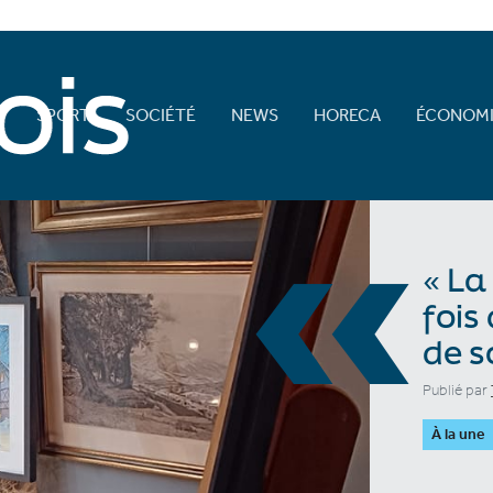
E
SPORT
SOCIÉTÉ
NEWS
HORECA
ÉCONOMI
«
« La
fois
de s
Publié par
À la une