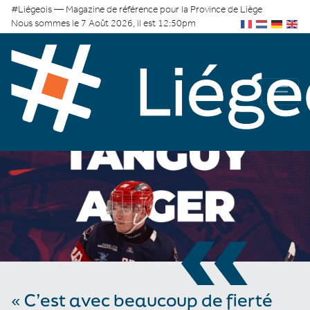
#Liégeois — Magazine de référence pour la Province de Liège
Nous sommes le 7 Août 2026, il est 12:50pm
«
« C’est avec beaucoup de fierté