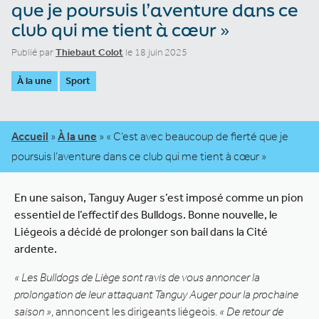
que je poursuis l’aventure dans ce
club qui me tient à cœur »
Publié par
Thiebaut Colot
le 18 juin 2025
À la une
Sport
Accueil
»
À la une
»
« C’est avec beaucoup de fierté que je
poursuis l’aventure dans ce club qui me tient à cœur »
En une saison, Tanguy Auger s’est imposé comme un pion
essentiel de l’effectif des Bulldogs. Bonne nouvelle, le
Liégeois a décidé de prolonger son bail dans la Cité
ardente.
« Les Bulldogs de Liège sont ravis de vous annoncer la
prolongation de leur attaquant Tanguy Auger pour la prochaine
saison »
, annoncent les dirigeants liégeois.
« De retour de