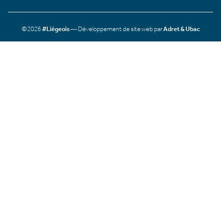
©2026
#Liégeois
— Développement de site web par
Adret & Ubac