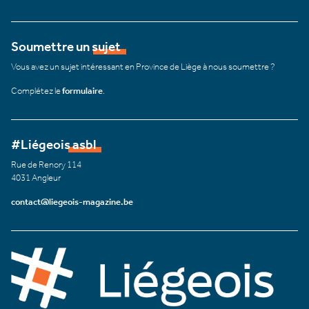
Soumettre un sujet
Vous avez un sujet intéressant en Province de Liège à nous soumettre ?
Complétez le
formulaire
.
#Liégeois asbl
Rue de Renory 114
4031 Angleur
contact@liegeois-magazine.be