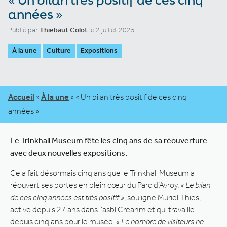
années »
Publié par
Thiebaut Colot
le 2 juillet 2025
À la une
Culture
Expositions
Accueil
»
À la une
»
« Un bilan très positif de ces cinq
années »
Le Trinkhall Museum fête les cinq ans de sa réouverture
avec deux nouvelles expositions.
Cela fait désormais cinq ans que le Trinkhall Museum a
réouvert ses portes en plein cœur du Parc d’Avroy.
« Le bilan
de ces cinq années est très positif »
, souligne Muriel Thies,
active depuis 27 ans dans l’asbl Créahm et qui travaille
depuis cinq ans pour le musée.
« Le nombre de visiteurs ne