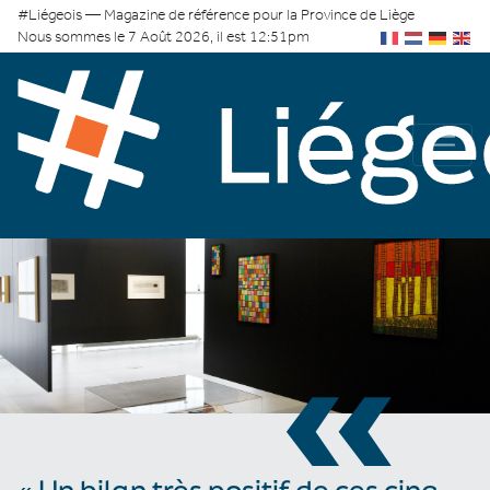
#Liégeois — Magazine de référence pour la Province de Liège
Nous sommes le 7 Août 2026, il est 12:51pm
«
« Un bilan très positif de ces cinq