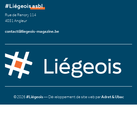
#Liégeois asbl
Rue de Renory 114
4031 Angleur
contact@liegeois-magazine.be
©2026
#Liégeois
— Développement de site web par
Adret & Ubac