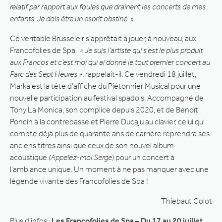
relatif par rapport aux foules que drainent les concerts de mes
enfants. Je dois être un esprit obstiné
. »
Ce véritable Brusseleir s’apprêtait à jouer, à nouveau, aux
Francofolies de Spa.
« Je suis l’artiste qui s’est le plus produit
aux Francos et c’est moi qui ai donné le tout premier concert au
Parc des Sept Heures »
, rappelait-il. Ce vendredi 18 juillet,
Marka est la tête d’affiche du Piétonnier Musical pour une
nouvelle participation au festival spadois. Accompagné de
Tony La Monica, son complice depuis 2020, et de Benoït
Poncin à la contrebasse et Pierre Ducaju au clavier, celui qui
compte déjà plus de quarante ans de carrière reprendra ses
anciens titres ainsi que ceux de son nouvel album
acoustique
(Appelez-moi Serge
) pour un concert à
l’ambiance unique. Un moment à ne pas manquer avec une
légende vivante des Francofolies de Spa !
Thiebaut Colot
Plus d’infos :
Les Francofolies de Spa – Du 17 au 20 juillet