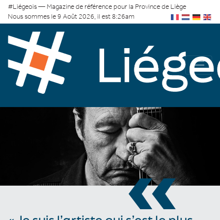
#Liégeois — Magazine de référence pour la Province de Liège
Nous sommes le 9 Août 2026, il est 8:26am
«
« Je suis l’artiste qui s’est le plus