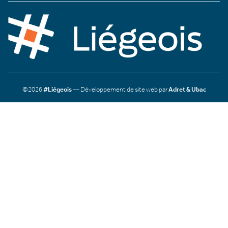
©2026
#Liégeois
— Développement de site web par
Adret & Ubac