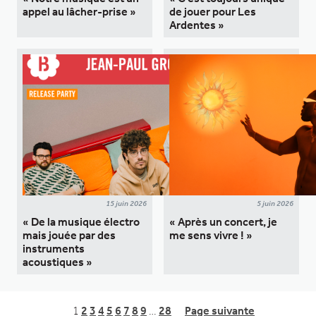
appel au lâcher-prise »
de jouer pour Les
Ardentes »
15 juin 2026
5 juin 2026
« De la musique électro
« Après un concert, je
mais jouée par des
me sens vivre ! »
instruments
acoustiques »
1
2
3
4
5
6
7
8
9
…
28
Page suivante