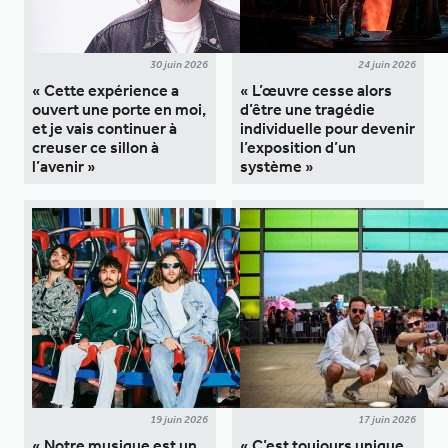
30 juin 2026
24 juin 2026
« Cette expérience a
« L’œuvre cesse alors
ouvert une porte en moi,
d’être une tragédie
et je vais continuer à
individuelle pour devenir
creuser ce sillon à
l’exposition d’un
l’avenir »
système »
19 juin 2026
17 juin 2026
« Notre musique est un
« C’est toujours unique