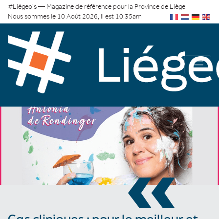
#Liégeois — Magazine de référence pour la Province de Liège
Nous sommes le 10 Août 2026, il est 10:35am
«
Cas cliniques : pour le meilleur et