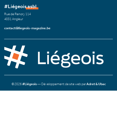
#Liégeois asbl
Rue de Renory 114
4031 Angleur
contact@liegeois-magazine.be
©2026
#Liégeois
— Développement de site web par
Adret & Ubac