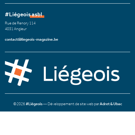
#Liégeois asbl
Rue de Renory 114
4031 Angleur
contact@liegeois-magazine.be
©2026
#Liégeois
— Développement de site web par
Adret & Ubac