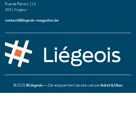
Rue de Renory 114
4031 Angleur
contact@liegeois-magazine.be
©2026
#Liégeois
— Développement de site web par
Adret & Ubac