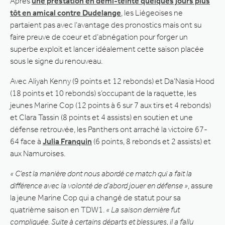
Après
une prestation en demi-teinte quelques jours plus
tôt en amical contre Dudelange
, les Liégeoises ne
partaient pas avec l’avantage des pronostics mais ont su
faire preuve de coeur et d’abnégation pour forger un
superbe exploit et lancer idéalement cette saison placée
sous le signe du renouveau.
Avec Aliyah Kenny (9 points et 12 rebonds) et Da’Nasia Hood
(18 points et 10 rebonds) s’occupant de la raquette, les
jeunes Marine Cop (12 points à 6 sur 7 aux tirs et 4 rebonds)
et Clara Tassin (8 points et 4 assists) en soutien et une
défense retrouvée, les Panthers ont arraché la victoire 67-
64 face à
Julia Franquin
(6 points, 8 rebonds et 2 assists) et
aux Namuroises.
« C’est la manière dont nous abordé ce match qui a fait la
différence avec la volonté de d’abord jouer en défense »
, assure
la jeune Marine Cop qui a changé de statut pour sa
quatrième saison en TDW1.
« La saison dernière fut
compliquée. Suite à certains départs et blessures, il a fallu