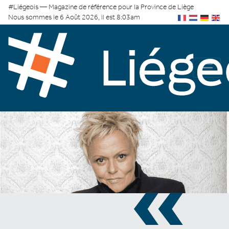
#Liégeois — Magazine de référence pour la Province de Liège
Nous sommes le 6 Août 2026, il est 8:03am
«