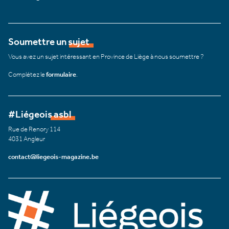
Soumettre un sujet
Vous avez un sujet intéressant en Province de Liège à nous soumettre ?
Complétez le
formulaire
.
#Liégeois asbl
Rue de Renory 114
4031 Angleur
contact@liegeois-magazine.be