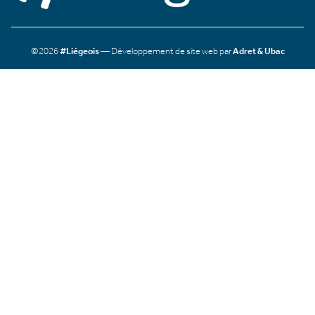
©2026
#Liégeois
— Développement de site web par
Adret & Ubac