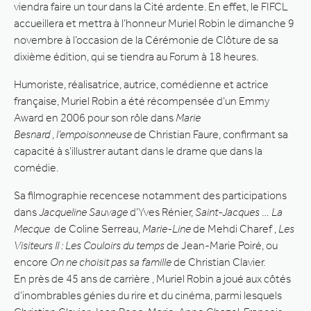
viendra faire un tour dans la Cité ardente. En effet, le FIFCL
accueillera et mettra à l’honneur Muriel Robin le dimanche 9
novembre à l’occasion de la Cérémonie de Clôture de sa
dixième édition, qui se tiendra au Forum à 18 heures.
Humoriste, réalisatrice, autrice, comédienne et actrice
française, Muriel Robin a été récompensée d’un Emmy
Award en 2006 pour son rôle dans
Marie
Besnard
,
l’empoisonneuse
de Christian Faure, confirmant sa
capacité à s’illustrer autant dans le drame que dans la
comédie.
Sa filmographie recencese notamment des participations
dans
Jacqueline Sauvage
d’Yves Rénier,
Saint-Jacques
…
La
Mecque
de Coline Serreau,
Marie-Line
de Mehdi Charef ,
Les
Visiteurs II : Les Couloirs du temps
de Jean-Marie Poiré, ou
encore
On ne choisit pas sa famille
de Christian Clavier.
En près de 45 ans de carrière , Muriel Robin a joué aux côtés
d’inombrables génies du rire et du cinéma, parmi lesquels