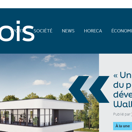
E
SPORT
SOCIÉTÉ
NEWS
HORECA
ÉCONOMI
«
« Un
du p
dév
Wall
Publié par
À la une