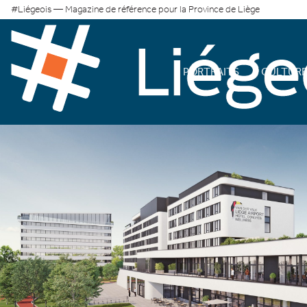
#Liégeois — Magazine de référence pour la Province de Liège
PORTRAITS
CULTUR