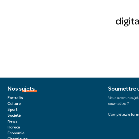
Nos sujets
Soumettre u
Portraits
Vous avez un sujet
Culture
soumettre ?
Sport
Complétez le
form
Société
News
Horeca
Économie
Chroniques