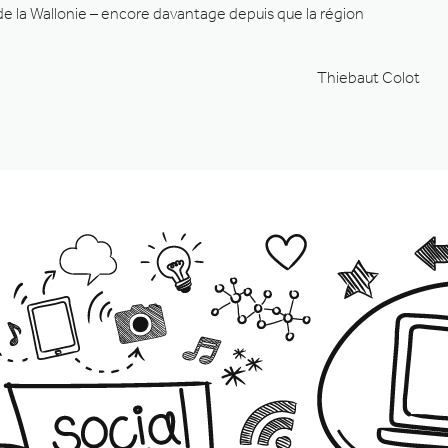
 de la Wallonie – encore davantage depuis que la région
Thiebaut Colot