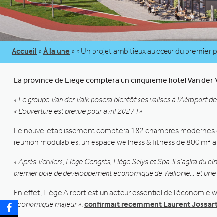
Accueil
»
À la une
»
« Un projet ambitieux au cœur du premier
La province de Liège comptera un cinquième hôtel Van der Val
« Le groupe Van der Valk posera bientôt ses valises à l’Aéroport de
« L’ouverture est prévue pour avril 2027 ! »
Le nouvel établissement comptera 182 chambres modernes et c
réunion modulables, un espace wellness & fitness de 800 m² ai
« Après Verviers, Liège Congrès, Liège Sélys et Spa, il s’agira du 
premier pôle de développement économique de Wallonie… et une n
En effet, Liège Airport est un acteur essentiel de l’économie
économique majeur »
,
confirmait récemment Laurent Jossar