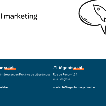
n sujet
#Liégeois asbl
 intéressant en Province de Liège à nous
Rue de Renory 114
4031 Angleur
ulaire
.
contact@liegeois-magazine.be