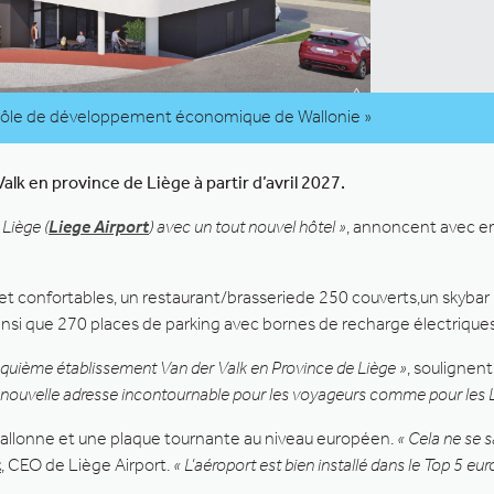
 pôle de développement économique de Wallonie »
k en province de Liège à partir d’avril 2027.
 Liège (
Liege Airport
) avec un tout nouvel hôtel »
, annoncent avec en
onfortables, un restaurant/brasseriede 250 couverts,un skybar p
nsi que 270 places de parking avec bornes de recharge électriques
cinquième établissement Van der Valk en Province de Liège »
, soulignen
ouvelle adresse incontournable pour les voyageurs comme pour les L
 wallonne et une plaque tournante au niveau européen.
« Cela ne se 
t
, CEO de Liège Airport.
« L’aéroport est bien installé dans le Top 5 e