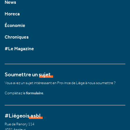
News
Horeca
Économie
Chroniques
#Le Magazine
Soumettre un sujet
Vous avez un sujet intéressant en Province de Liège à nous soumettre ?
Complétez le
formulaire
.
#Liégeois asbl
Rue de Renory 114
4031 Angleur