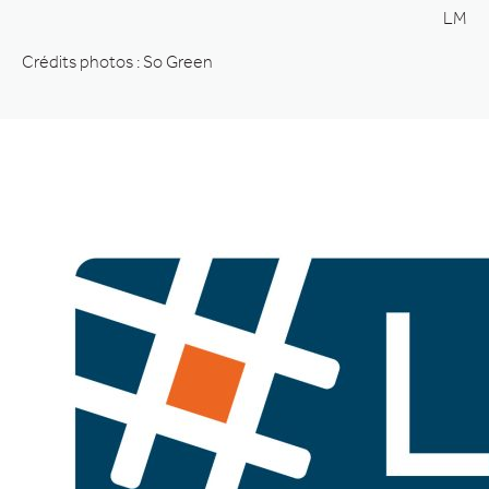
LM
Crédits photos : So Green