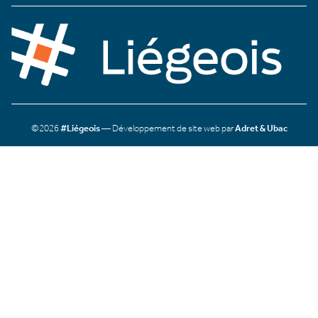
©2026
#Liégeois
— Développement de site web par
Adret & Ubac