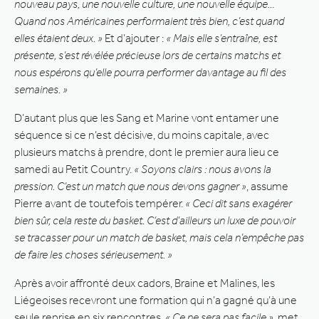
nouveau pays, une nouvelle culture, une nouvelle équipe…
Quand nos Américaines performaient très bien, c’est quand
elles étaient deux. »
Et d’ajouter :
« Mais elle s’entraîne, est
présente, s’est révélée précieuse lors de certains matchs et
nous espérons qu’elle pourra performer davantage au fil des
semaines. »
D’autant plus que les Sang et Marine vont entamer une
séquence si ce n’est décisive, du moins capitale, avec
plusieurs matchs à prendre, dont le premier aura lieu ce
samedi au Petit Country.
« Soyons clairs : nous avons la
pression. C’est un match que nous devons gagner »
, assume
Pierre avant de toutefois tempérer.
« Ceci dit sans exagérer
bien sûr, cela reste du basket. C’est d’ailleurs un luxe de pouvoir
se tracasser pour un match de basket, mais cela n’empêche pas
de faire les choses sérieusement. »
Après avoir affronté deux cadors, Braine et Malines, les
Liégeoises recevront une formation qui n’a gagné qu’à une
seule reprise en six rencontres.
« Ce ne sera pas facile »
, met