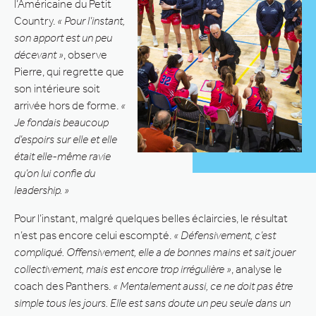
l’Américaine du Petit
Country.
« Pour l’instant,
son apport est un peu
décevant »
, observe
Pierre, qui regrette que
son intérieure soit
arrivée hors de forme.
«
Je fondais beaucoup
d’espoirs sur elle et elle
était elle-même ravie
qu’on lui confie du
leadership. »
Pour l’instant, malgré quelques belles éclaircies, le résultat
n’est pas encore celui escompté.
« Défensivement, c’est
compliqué. Offensivement, elle a de bonnes mains et sait jouer
collectivement, mais est encore trop irrégulière »
, analyse le
coach des Panthers.
« Mentalement aussi, ce ne doit pas être
simple tous les jours. Elle est sans doute un peu seule dans un