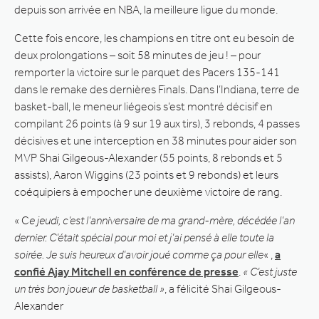
depuis son arrivée en NBA, la meilleure ligue du monde.
Cette fois encore, les champions en titre ont eu besoin de
deux prolongations – soit 58 minutes de jeu ! – pour
remporter la victoire sur le parquet des Pacers 135-141
dans le remake des dernières Finals. Dans l’Indiana, terre de
basket-ball, le meneur liégeois s’est montré décisif en
compilant 26 points (à 9 sur 19 aux tirs), 3 rebonds, 4 passes
décisives et une interception en 38 minutes pour aider son
MVP Shai Gilgeous-Alexander (55 points, 8 rebonds et 5
assists), Aaron Wiggins (23 points et 9 rebonds) et leurs
coéquipiers à empocher une deuxième victoire de rang.
« C
e jeudi, c’est l’anniversaire de ma grand-mère, décédée l’an
dernier. C’était spécial pour moi et j’ai pensé à elle toute la
soirée. Je suis heureux d’avoir joué comme ça pour elle
« ,
a
confié Ajay Mitchell en conférence de presse
.
« C’est juste
un très bon joueur de basketball »
, a félicité Shai Gilgeous-
Alexander