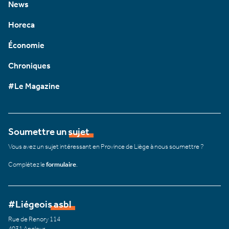
News
Horeca
Économie
Chroniques
#Le Magazine
Soumettre un sujet
Vous avez un sujet intéressant en Province de Liège à nous soumettre ?
Complétez le
formulaire
.
#Liégeois asbl
Rue de Renory 114
4031 Angleur