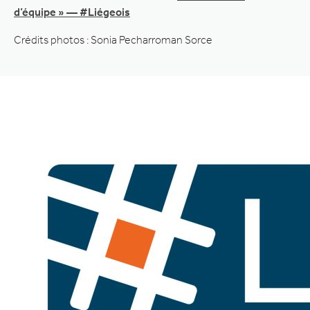
d’équipe » — #Liégeois
Crédits photos : Sonia Pecharroman Sorce