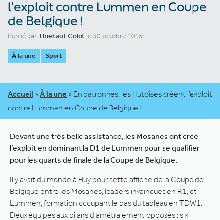
l’exploit contre Lummen en Coupe
de Belgique !
Publié par
Thiebaut Colot
le 30 octobre 2025
À la une
Sport
Accueil
»
À la une
»
En patronnes, les Hutoises créent l’exploit
contre Lummen en Coupe de Belgique !
Devant une très belle assistance, les Mosanes ont créé
l’exploit en dominant la D1 de Lummen pour se qualifier
pour les quarts de finale de la Coupe de Belgique.
Il y avait du monde à Huy pour cette affiche de la Coupe de
Belgique entre les Mosanes, leaders invaincues en R1, et
Lummen, formation occupant le bas du tableau en TDW1.
Deux équipes aux bilans diamétralement opposés : six