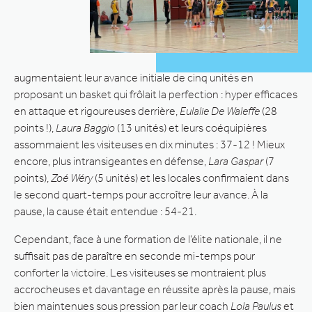
augmentaient leur avance initiale de cinq unités en
proposant un basket qui frôlait la perfection : hyper efficaces
en attaque et rigoureuses derrière,
Eulalie De Waleffe
(28
points !),
Laura Baggio
(13 unités) et leurs coéquipières
assommaient les visiteuses en dix minutes : 37-12 ! Mieux
encore, plus intransigeantes en défense,
Lara Gaspar
(7
points),
Zoé Wéry
(5 unités) et les locales confirmaient dans
le second quart-temps pour accroître leur avance. À la
pause, la cause était entendue : 54-21.
Cependant, face à une formation de l’élite nationale, il ne
suffisait pas de paraître en seconde mi-temps pour
conforter la victoire. Les visiteuses se montraient plus
accrocheuses et davantage en réussite après la pause, mais
bien maintenues sous pression par leur coach
Lola Paulus
et