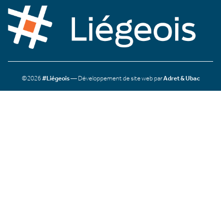
©2026
#Liégeois
— Développement de site web par
Adret & Ubac