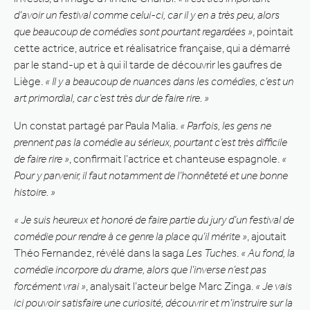
d’avoir un festival comme celui-ci, car il y en a très peu, alors
que beaucoup de comédies sont pourtant regardées »
, pointait
cette actrice, autrice et réalisatrice française, qui a démarré
par le stand-up et à qui il tarde de découvrir les gaufres de
Liège.
« Il y a beaucoup de nuances dans les comédies, c’est un
art primordial, car c’est très dur de faire rire. »
Un constat partagé par Paula Malia.
« Parfois, les gens ne
prennent pas la comédie au sérieux, pourtant c’est très difficile
de faire rire »
, confirmait l’actrice et chanteuse espagnole.
«
Pour y parvenir, il faut notamment de l’honnêteté et une bonne
histoire. »
« Je suis heureux et honoré de faire partie du jury d’un festival de
comédie pour rendre à ce genre la place qu’il mérite »
, ajoutait
Théo Fernandez, révélé dans la saga
Les Tuches
.
« Au fond, la
comédie incorpore du drame, alors que l’inverse n’est pas
forcément vrai »
, analysait l’acteur belge Marc Zinga.
« Je vais
ici pouvoir satisfaire une curiosité, découvrir et m’instruire sur la