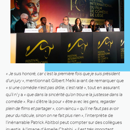
« Je suis honoré, car c’est la première fois que je suis président
d’un jury »
, mentionnait Gilbert Melki avant de remarquer que
« si une comédie n’est pas drôle, c’est raté »
, tout en assurant
qu’il n’y a
« que dans la sincérité qu’on trouve la justesse dans la
comédie »
. Ravi d’être là pour
« être avec les gens, regarder
plein de films et partager »
, convaincu
« qu’il ne faut pas avoir
peur du ridicule, sinon on ne fait plus rien »
, l’interprète de
l’inénarrable Patrick Abitbol peut compter sur des collègues
investis, à l’image d’Amelle Chahbi.
« Il est très important