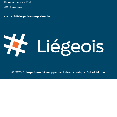
Rue de Renory 114
4031 Angleur
contact@liegeois-magazine.be
©2026
#Liégeois
— Développement de site web par
Adret & Ubac