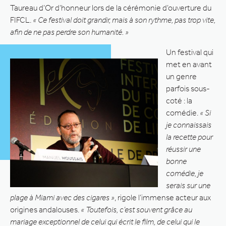
Taureau d’Or d’honneur lors de la cérémonie d’ouverture du
FIFCL.
« Ce festival doit grandir, mais à son rythme, pas trop vite,
afin de ne pas perdre son humanité. »
Un festival qui
met en avant
un genre
parfois sous-
coté : la
comédie.
« Si
je connaissais
la recette pour
réussir une
bonne
comédie, je
serais sur une
plage à Miami avec des cigares »
, rigole l’immense acteur aux
origines andalouses.
« Toutefois, c’est souvent grâce au
mariage exceptionnel de celui qui écrit le film, de celui qui le