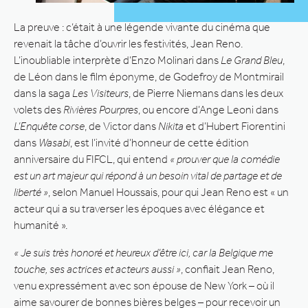
La preuve : c’était à une légende vivante du cinéma que
revenait la tâche d’ouvrir les festivités, Jean Reno.
L’inoubliable interprète d’Enzo Molinari dans
Le Grand Bleu
,
de Léon dans le film éponyme, de Godefroy de Montmirail
dans la saga
Les Visiteurs
, de Pierre Niemans dans les deux
volets des
Rivières Pourpres
, ou encore d’Ange Leoni dans
L’Enquête corse
, de Victor dans
Nikita
et d’Hubert Fiorentini
dans
Wasabi
, est l’invité d’honneur de cette édition
anniversaire du FIFCL, qui entend
« prouver que la comédie
est un art majeur qui répond à un besoin vital de partage et de
liberté »
, selon Manuel Houssais, pour qui Jean Reno est « un
acteur qui a su traverser les époques avec élégance et
humanité ».
« Je suis très honoré et heureux d’être ici, car la Belgique me
touche, ses actrices et acteurs aussi »
, confiait Jean Reno,
venu expressément avec son épouse de New York – où il
aime savourer de bonnes bières belges – pour recevoir un