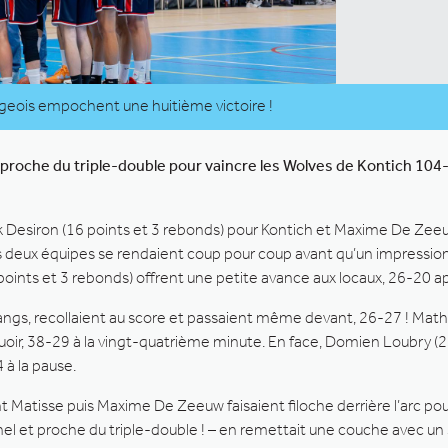
égeois empochent une huitième victoire !
proche du triple-double pour vaincre les Wolves de Kontich 104-
k Desiron (16 points et 3 rebonds) pour Kontich et Maxime De Zeeuw
s deux équipes se rendaient coup pour coup avant qu’un impression
 (11 points et 3 rebonds) offrent une petite avance aux locaux, 26-20 a
angs, recollaient au score et passaient même devant, 26-27 ! Mat
quoir, 38-29 à la vingt-quatrième minute. En face, Domien Loubry (23
 à la pause.
ent Matisse puis Maxime De Zeeuw faisaient filoche derrière l’arc p
el et proche du triple-double ! – en remettait une couche avec un ste