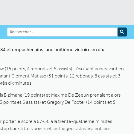
84 et empocher ainsi une huitième victoire en dix
 (15 points, 4 rebonds et 5 assists) – évoluant auparavant en
nant Clément Matisse (31 points, 12 rebonds, 8 assists et 3
près dix minutes.
his Bizimana (19 points) et Maxime De Zeeuw prenaient alors
 points et 6 assists) et Gregory De Pooter (14 points et 5
our porter le score à 67-50 à la trente-quatrième minutes.
p back à trois points et les Liégeois stabilisaient leur