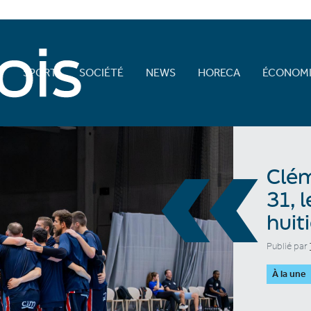
E
SPORT
SOCIÉTÉ
NEWS
HORECA
ÉCONOMI
«
Clém
31, 
huit
Publié par
À la une