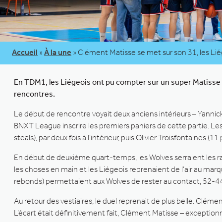
Accueil
»
À la une
»
Clément Matisse se met sur son 31, les Li
En TDM1, les Liégeois ont pu compter sur un super Matisse 
rencontres.
Le début de rencontre voyait deux anciens intérieurs – Yannic
BNXT League inscrire les premiers paniers de cette partie. Le
steals), par deux fois à l’intérieur, puis Olivier Troisfontaines
En début de deuxième quart-temps, les Wolves serraient les r
les choses en main et les Liégeois reprenaient de l’air au mar
rebonds) permettaient aux Wolves de rester au contact, 52-44
Au retour des vestiaires, le duel reprenait de plus belle. Clém
L’écart était définitivement fait, Clément Matisse – exceptionn