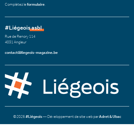
Complétez le
formulaire
.
#Liégeois asbl
Rue de Renory 114
4031 Angleur
contact@liegeois-magazine.be
©2026
#Liégeois
— Développement de site web par
Adret & Ubac