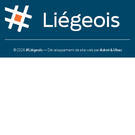
©2026
#Liégeois
— Développement de site web par
Adret & Ubac