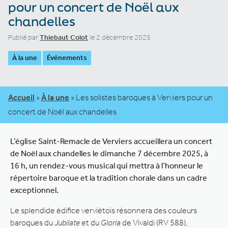
pour un concert de Noël aux
chandelles
Publié par
Thiebaut Colot
le 2 décembre 2025
À la une
Événements
Accueil
»
À la une
»
Les solistes baroques à Verviers pour un
concert de Noël aux chandelles
L’église Saint-Remacle de Verviers accueillera un concert
de Noël aux chandelles le dimanche 7 décembre 2025, à
16 h, un rendez-vous musical qui mettra à l’honneur le
répertoire baroque et la tradition chorale dans un cadre
exceptionnel.
Le splendide édifice verviétois résonnera des couleurs
baroques du
Jubilate
et du
Gloria
de Vivaldi (RV 588),