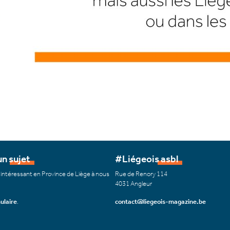
n sujet
#Liégeois asbl
 intéressant en Province de Liège à nous
Rue de Renory 114
4031 Angleur
ulaire
.
contact@liegeois-magazine.be