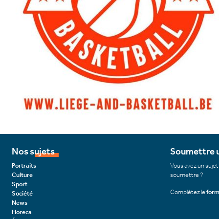
Nos sujets
Soumettre u
Portraits
Vous avez un sujet
Culture
soumettre ?
Sport
Complétez le
form
Société
News
Horeca