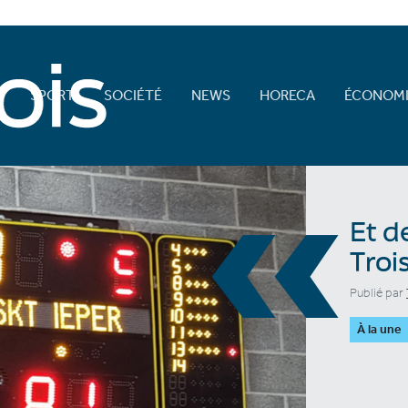
E
SPORT
SOCIÉTÉ
NEWS
HORECA
ÉCONOMI
«
Et d
Troi
Publié par
À la une