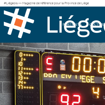
#Liégeois — Magazine de référence pour la Province de Liège
PORTRAITS
CULTUR