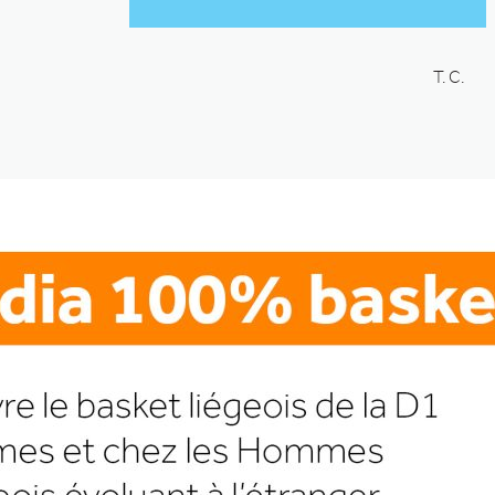
T. C.