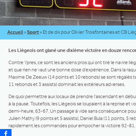
Accueil
»
Sport
»
Et de dix pour Olivier Troisfontaines et CB Lièg
Les Liégeois ont glané une dixième victoire en douze renc
Contre Ypres, ce sont les anciens pros qui ont tiré le navire li
et que rien ne vaut une bonne dose d’expérience. Dans la raque
Maxime De Zeeuw (14 points et 10 rebonds) se sont régalés tandi
11 rebonds et 3 assists) dominait les extérieurs adverses.
De quoi permettre aux locaux de prendre l’ascendant en déb
à la pause. Toutefois, les Liégeois se loupaient à la reprise et vo
demi-heure, 63-67. Un passage à vide sans conséquence pour Cl
Julien Mathy (9 points et 5 assists), Daniel Bula (11 points, 5 r
rapidement les commandes pour empocher la victoire 92-81.