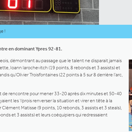
e !
ontre en dominant Ypres 92-81.
égeois, démontrant au passage que le talent ne disparait jamais
tte, Ioann Iarochevitch (19 points, 8 rebonds et 3 assists) et
s qu’Olivier Troisfontaines (22 points à 5 sur 8 derrière l’arc,
ut de rencontre pour mener 33-20 après dix minutes et 50-40
yaient les Yprois renverser la situation et virer en tête à la
ément Matisse (9 points, 10 rebonds, 3 assists et 3 steals),
ebonds et 3 assists) et leurs coéquipiers qui redressaient