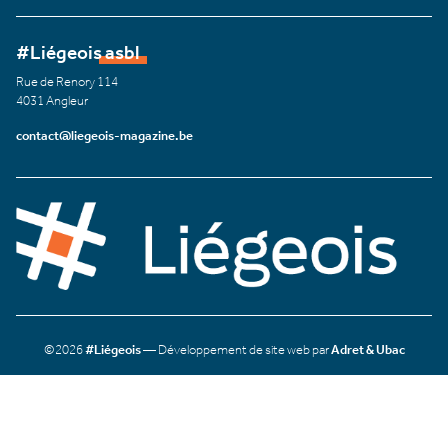
#Liégeois asbl
Rue de Renory 114
4031 Angleur
contact@liegeois-magazine.be
©2026
#Liégeois
— Développement de site web par
Adret & Ubac