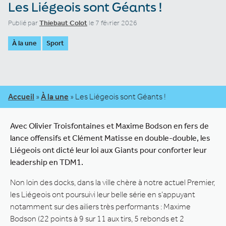
Les Liégeois sont Géants !
Publié par
Thiebaut Colot
le 7 février 2026
À la une
Sport
Accueil
»
À la une
»
Les Liégeois sont Géants !
Avec Olivier Troisfontaines et Maxime Bodson en fers de
lance offensifs et Clément Matisse en double-double, les
Liégeois ont dicté leur loi aux Giants
pour conforter leur
leadership en TDM1.
Non loin des docks, dans la ville chère à notre actuel Premier,
les Liégeois ont poursuivi leur belle série en s’appuyant
notamment sur des ailiers très performants : Maxime
Bodson (22 points à 9 sur 11 aux tirs, 5 rebonds et 2