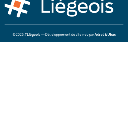
©2026
#Liégeois
— Développement de site web par
Adret & Ubac