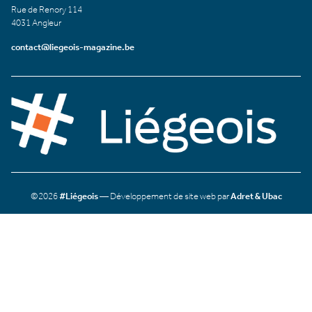
Rue de Renory 114
4031 Angleur
contact@liegeois-magazine.be
©2026
#Liégeois
— Développement de site web par
Adret & Ubac