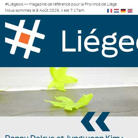
#Liégeois — Magazine de référence pour la Province de Liège
Nous sommes le 8 Août 2026, il est 7:17am
«
Ronny Delrue et Jungwoon Kim :