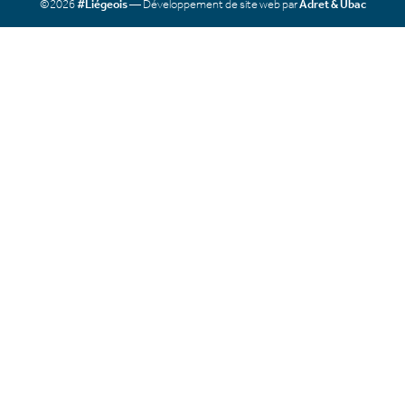
©2026
#Liégeois
— Développement de site web par
Adret & Ubac