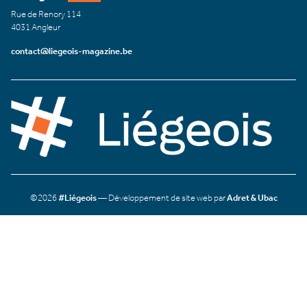
Rue de Renory 114
4031 Angleur
contact@liegeois-magazine.be
©2026
#Liégeois
— Développement de site web par
Adret & Ubac