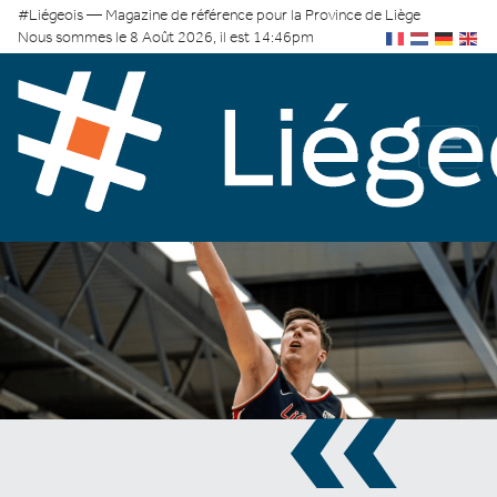
#Liégeois — Magazine de référence pour la Province de Liège
Nous sommes le 8 Août 2026, il est 14:46pm
«