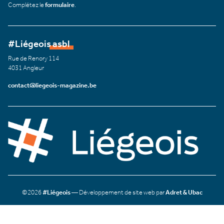
Complétez le
formulaire
.
#Liégeois asbl
Rue de Renory 114
4031 Angleur
contact@liegeois-magazine.be
©2026
#Liégeois
— Développement de site web par
Adret & Ubac