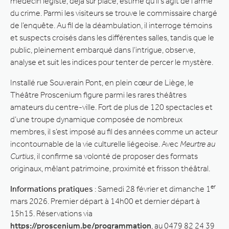
médecin légiste, déjà sur place, estime qu’il s’agit de l’arme
du crime. Parmi les visiteurs se trouve le commissaire chargé
de l’enquête. Au fil de la déambulation, il interroge témoins
et suspects croisés dans les différentes salles, tandis que le
public, pleinement embarqué dans l’intrigue, observe,
analyse et suit les indices pour tenter de percer le mystère.
Installé rue Souverain Pont, en plein cœur de Liège, le
Théâtre Proscenium figure parmi les rares théâtres
amateurs du centre-ville. Fort de plus de 120 spectacles et
d’une troupe dynamique composée de nombreux
membres, il s’est imposé au fil des années comme un acteur
incontournable de la vie culturelle liégeoise. Avec
Meurtre au
Curtius
, il confirme sa volonté de proposer des formats
originaux, mêlant patrimoine, proximité et frisson théâtral.
er
Informations pratiques
: Samedi 28 février et dimanche 1
mars 2026. Premier départ à 14h00 et dernier départ à
15h15. Réservations via
https://proscenium.be/programmation
, au 0479 82 24 39