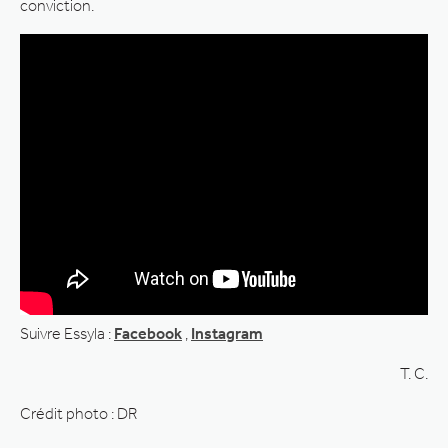
conviction.
Suivre Essyla :
Facebook
,
Instagram
T. C.
Crédit photo : DR