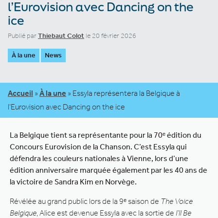
l’Eurovision avec Dancing on the
ice
Publié par
Thiebaut Colot
le 20 février 2026
À la une
News
Accueil
»
À la une
»
Essyla représentera la Belgique à
l’Eurovision avec Dancing on the ice
La Belgique tient sa représentante pour la 70ᵉ édition du
Concours Eurovision de la Chanson. C’est Essyla qui
défendra les couleurs nationales à Vienne, lors d’une
édition anniversaire marquée également par les 40 ans de
la victoire de Sandra Kim en Norvège.
Révélée au grand public lors de la 9ᵉ saison de
The Voice
Belgique
, Alice est devenue Essyla avec la sortie de
I’ll Be