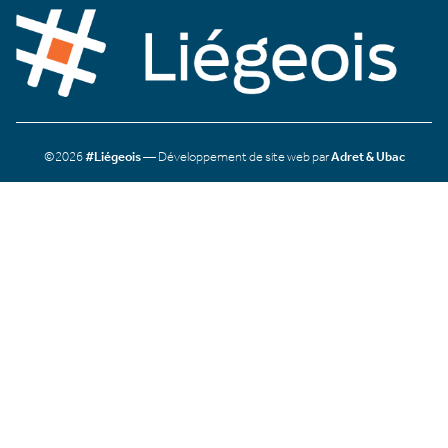
©2026
#Liégeois
— Développement de site web par
Adret & Ubac