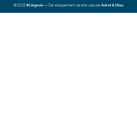
©2026
#Liégeois
— Développement de site web par
Adret & Ubac