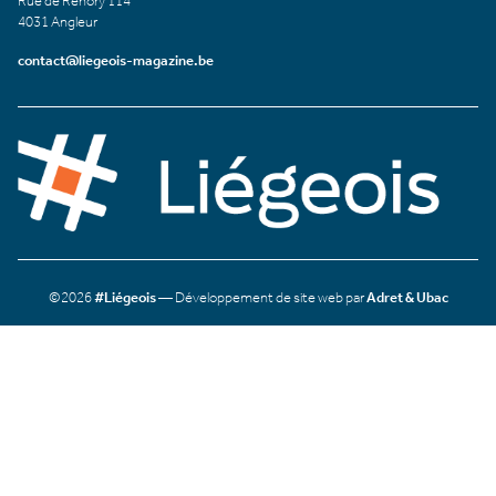
Rue de Renory 114
4031 Angleur
contact@liegeois-magazine.be
©2026
#Liégeois
— Développement de site web par
Adret & Ubac