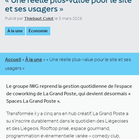
et ses usagers »
Publié par
Thiebaut Colot
le 3 mars 2026
À la une
Économie
Accueil
»
À la une
»
« Une réelle plus-value pour le site et ses
usagers »
Le groupe IWG reprend la gestion quotidienne de l’espace
de coworking de La Grand Poste, qui devient désormais «
Spaces La Grand Poste ».
Transformée il y a cinq ans en hub créatif, La Grand Poste a
su s’inscrire durablement dans le quotidien des Liégeoises
et des Liégeois. Rooftop prisé, espace gourmand,
programmation événementielle variée – comedy club,