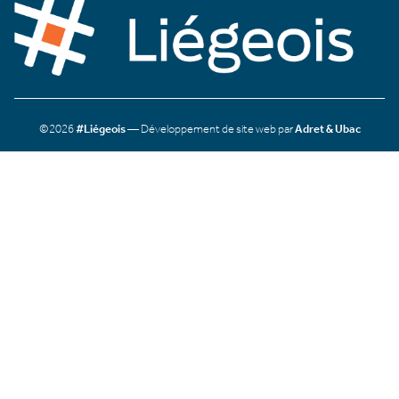
©2026
#Liégeois
— Développement de site web par
Adret & Ubac