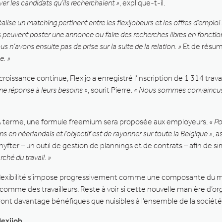
uver les candidats qu’ils recherchaient »
, explique-t-il.
alise un matching pertinent entre les flexijobeurs et les offres d’emploi 
peuvent poster une annonce ou faire des recherches libres en fonction 
us n’avons ensuite pas de prise sur la suite de la relation. »
Et de résum
e. »
oissance continue, Flexijo a enregistré l’inscription de 1 314 trav
 une réponse à leurs besoins »
, sourit Pierre.
« Nous sommes convaincus d’
. À terme, une formule freemium sera proposée aux employeurs.
« Po
s en néerlandais et l’objectif est de rayonner sur toute la Belgique »
, 
ter – un outil de gestion de plannings et de contrats – afin de s
ché du travail. »
 la flexibilité s’impose progressivement comme une composante du m
mme des travailleurs. Reste à voir si cette nouvelle manière d’orga
ront davantage bénéfiques que nuisibles à l’ensemble de la société
lexijob