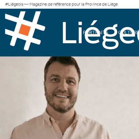
#Liégeois — Magazine de référence pour la Province de Liège
PORTRAITS
CULTUR