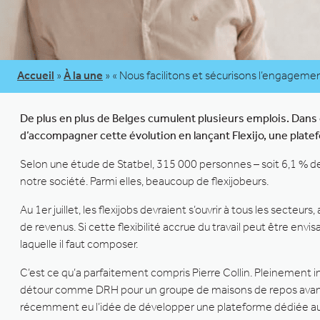
Accueil
»
À la une
»
« Nous facilitons et sécurisons l’engagemen
De plus en plus de Belges cumulent plusieurs emplois. Dans c
d’accompagner cette évolution en lançant Flexijo, une platefo
Selon une étude de Statbel, 315 000 personnes – soit 6,1 % de
notre société. Parmi elles, beaucoup de flexijobeurs.
Au 1er juillet, les flexijobs devraient s’ouvrir à tous les sec
de revenus. Si cette flexibilité accrue du travail peut être env
laquelle il faut composer.
C’est ce qu’a parfaitement compris Pierre Collin. Pleinement i
détour comme DRH pour un groupe de maisons de repos avant de 
récemment eu l’idée de développer une plateforme dédiée aux