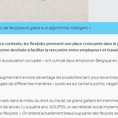
t de flexijobeurs grâce à un algorithme intelligent »
e contexte, les flexijobs prennent une place croissante dans le p
rme destinée à faciliter la rencontre entre employeurs et travail
 la population occupée – ont cumulé deux emplois en Belgique en 20
teurs, augmentant encore davantage les possibilités tant pour les en
isagée de différentes manières – positives sur certains points, négati
nvesti dans le milieu du droit du travail, ce grand gaillard éminem
lancer, il y a quatre ans, GOUPSS, un secrétariat social implanté 
 flexijobs.
« On entend actuellement beaucoup parler des flexijobs sa