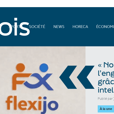
E
SPORT
SOCIÉTÉ
NEWS
HORECA
ÉCONOMI
«
« No
l’en
grâc
intel
Publié par
À la une