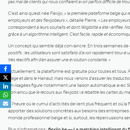
pas mal de clients qui nous confiaient avoir parfois difficile de tro
C’est ainsi qu’est née Flexijo,
« la première plateforme belge qui ré
employeurs et des flexijobeurs »
, détaille Pierre.
« Les employeurs 
correspondant à leurs souhaits et dont l’éligibilité a été vérifiée. No
grâce à un algorithme intelligent. C’est facile, rapide et économiqu
Un concept qui semble déjà convaincre. En trois semaines de cr
positifs : les utilisateurs sont satisfaits d’avoir rapidement trouvé
très réactifs afin d’en assurer une évolution constante. »
Actuellement, la plateforme est gratuite pour toutes et tous
Liège et dans le Hainaut, mais nous venons d’assurer les traduction
envisagées figure notamment une liaison automatique avec Shyf
convaincu que le recours aux flexijobs va rebattre les cartes du mar
À l’heure où le cumul d’activités devient plus fréquent et où
apporter des solutions concrètes aux besoins des entreprises co
monde professionnel belge et si, surtout, les répercussions se
Plus d’informations :
flexijo.be — Le matching intelligent du f