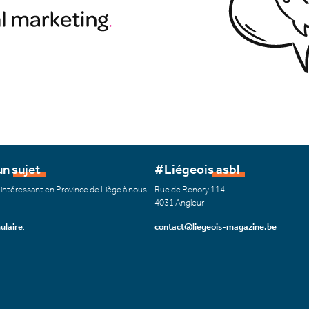
n sujet
#Liégeois asbl
 intéressant en Province de Liège à nous
Rue de Renory 114
4031 Angleur
ulaire
.
contact@liegeois-magazine.be