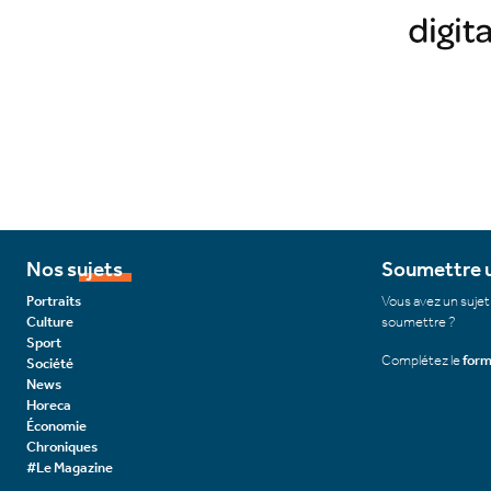
Nos sujets
Soumettre u
Portraits
Vous avez un sujet
Culture
soumettre ?
Sport
Complétez le
form
Société
News
Horeca
Économie
Chroniques
#Le Magazine