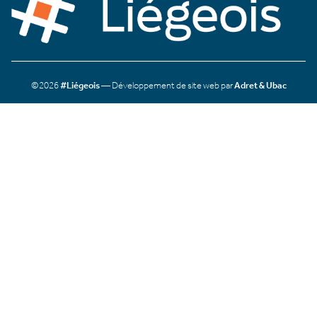
©2026
#Liégeois
— Développement de site web par
Adret & Ubac