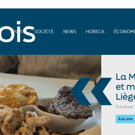
E
SPORT
SOCIÉTÉ
NEWS
HORECA
ÉCONOMI
«
La M
et m
Lièg
Publié par
À la une