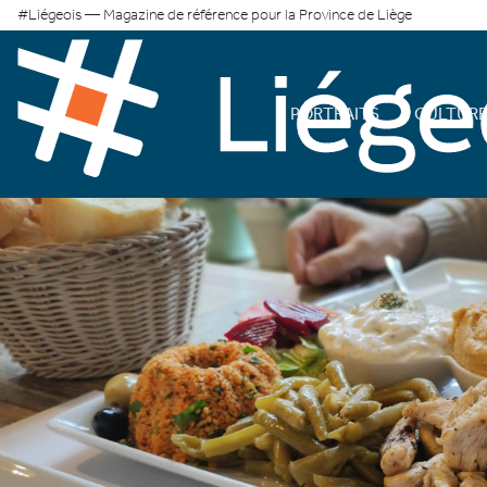
#Liégeois — Magazine de référence pour la Province de Liège
PORTRAITS
CULTUR