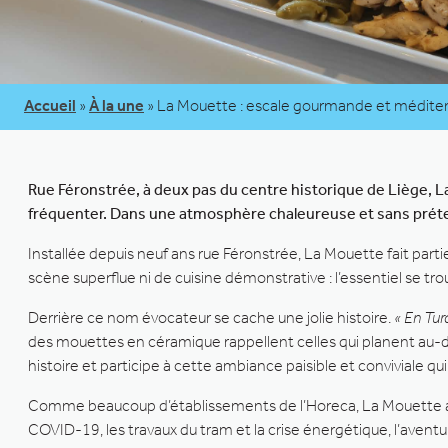
Accueil
»
À la une
»
La Mouette : escale gourmande et médite
Rue Féronstrée, à deux pas du centre historique de Liège, La
fréquenter. Dans une atmosphère chaleureuse et sans préte
Installée depuis neuf ans rue Féronstrée, La Mouette fait part
scène superflue ni de cuisine démonstrative : l’essentiel se tro
Derrière ce nom évocateur se cache une jolie histoire.
« En Tur
des mouettes en céramique rappellent celles qui planent au-
histoire et participe à cette ambiance paisible et conviviale 
Comme beaucoup d’établissements de l’Horeca, La Mouette a
COVID-19, les travaux du tram et la crise énergétique, l’aventu