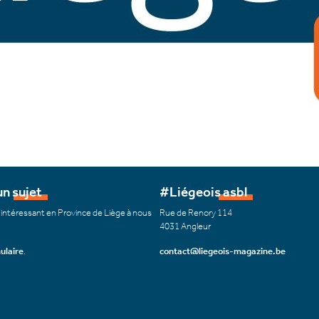
n sujet
#Liégeois asbl
 intéressant en Province de Liège à nous
Rue de Renory 114
4031 Angleur
ulaire
.
contact@liegeois-magazine.be