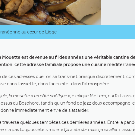
rranéenne au cœur de Liège
 Mouette est devenue au fil des années une véritable cantine de 
ntion, cette adresse familiale propose une cuisine méditerra
ie de ces adresses que l’on se transmet presque discrètement, comme
uve dans l’assiette, dans l’accueil et dans l’atmosphère.
quie, la mouette a un côté poétique »
, explique Meltem, qui fait auss
dessus du Bosphore, tandis qu’un fond de jazz doux accompagne l
qui donne immédiatement envie de s’attarder.
 traversé quelques tempêtes ces dernières années. Entre la pan
re n’a pas toujours été simple.
« Ça a été dur mais ça va aller »
, assu