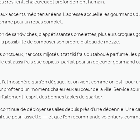
ieu : résilient, chaleureux et profondément humain.
ge aux accents méditerranéens. L’adresse accueille les gourmands d
comme pour un repas complet.
tion de sandwiches, d’appétissantes omelettes, plusieurs croques
ans la possibilité de composer son propre plateau de mezze.
nctueux, haricots mijotés, tzatziki frais ou taboulé parfumé : les 
 est aussi frais que copieux, parfait pour un déjeuner gourmand o
st l’atmosphère qui s’en dégage. Ici, on vient comme on est : pour u
rofiter d’un moment chaleureux au cœur de la ville. Service souri
rfaitement l’esprit des bonnes tables de quartier.
continue de déployer ses ailes depuis près d’une décennie. Une c
cueil que pour l’assiette — et que l’on recommande volontiers, comme