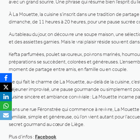
avec un grand sourire. Une phrase qui résume bien l’esprit du l
À La Mouette, la cuisine s’inscrit dans une tradition de parta
dimanche, de 11 heures à 20 heures, pour une pause sucrée 
Au tableau du jour, on découvre une soupe maison, une sélec
et des assiettes garnies. Mais le vrai plaisir réside souvent d
Kefta parfumées, poulet savoureux, poivrons marinés, houmous o
préparations se succèdent, colorées et généreuses. L’ensemble
moment de partage entre amis, en famille ou en couple.
Ce qui fait le charme de La Mouette, au-delà de la cuisine, c’e
déjeuner improvisé, une pause gourmande ou simplement pour p
cuisine sincère et ambiance conviviale : La Mouette incarne pa
Dans une rue Féronstrée qui commence à revivre, La Mouette 
familiale, simple et généreuse, où l’on vient autant pour l’ac
secret gourmand au cœur de Liège.
Plus d’infos :
Facebook