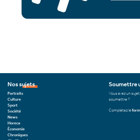
Nos sujets
Soumettre u
Portraits
Vous avez un sujet
Culture
soumettre ?
Sport
Complétez le
form
Société
News
Horeca
Économie
Chroniques