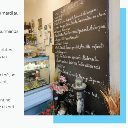
u mardi au
 gourmands
petites
u un
n thé, un
ant,
antine
 un petit