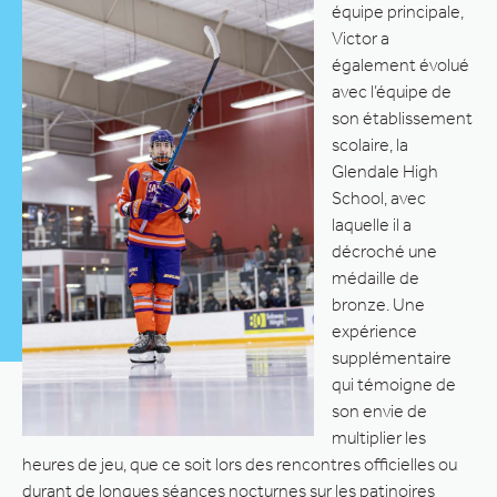
équipe principale,
Victor a
également évolué
avec l’équipe de
son établissement
scolaire, la
Glendale High
School, avec
laquelle il a
décroché une
médaille de
bronze. Une
expérience
supplémentaire
qui témoigne de
son envie de
multiplier les
heures de jeu, que ce soit lors des rencontres officielles ou
durant de longues séances nocturnes sur les patinoires