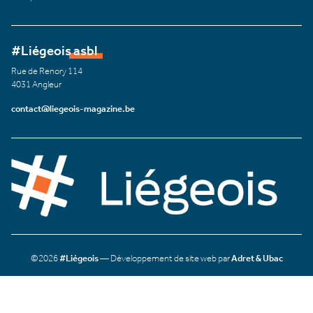
#Liégeois asbl
Rue de Renory 114
4031 Angleur
contact@liegeois-magazine.be
©2026
#Liégeois
— Développement de site web par
Adret & Ubac