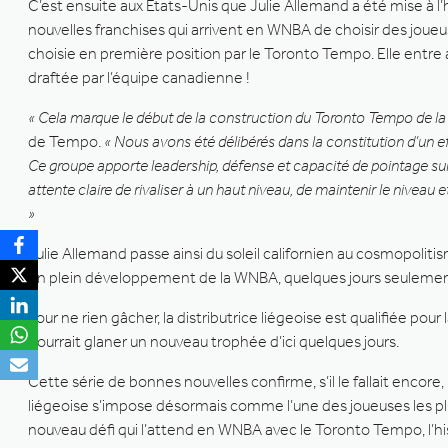
C’est ensuite aux États-Unis que Julie Allemand a été mise à l’
nouvelles franchises qui arrivent en WNBA de choisir des joueus
choisie en première position par le Toronto Tempo. Elle entre 
draftée par l’équipe canadienne !
« Cela marque le début de la construction du Toronto Tempo de l
de Tempo.
« Nous avons été délibérés dans la constitution d’un ef
Ce groupe apporte leadership, défense et capacité de pointage sur
attente claire de rivaliser à un haut niveau, de maintenir le niveau 
»
Julie Allemand passe ainsi du soleil californien au cosmopoliti
en plein développement de la WNBA, quelques jours seulement 
Pour ne rien gâcher, la distributrice liégeoise est qualifiée
pourrait glaner un nouveau trophée d’ici quelques jours.
Cette série de bonnes nouvelles confirme, s’il le fallait enco
liégeoise s’impose désormais comme l’une des joueuses les plu
nouveau défi qui l’attend en WNBA avec le Toronto Tempo, l’hist