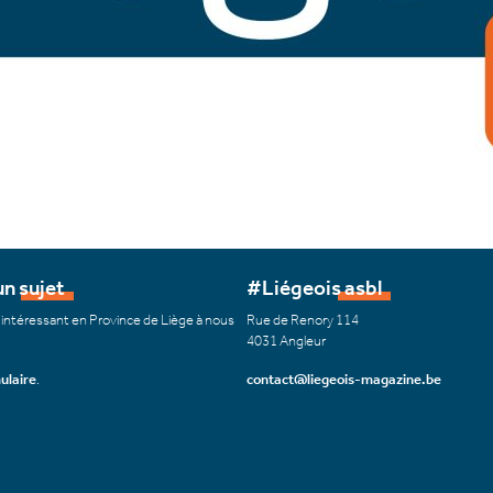
n sujet
#Liégeois asbl
 intéressant en Province de Liège à nous
Rue de Renory 114
4031 Angleur
ulaire
.
contact@liegeois-magazine.be