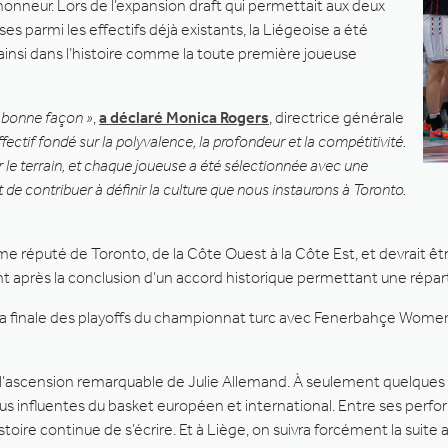
honneur. Lors de l’expansion draft qui permettait aux deux
es parmi les effectifs déjà existants, la Liégeoise a été
ainsi dans l’histoire comme la toute première joueuse
a bonne façon »
,
a déclaré Monica Rogers
, directrice générale
fectif fondé sur la polyvalence, la profondeur et la compétitivité.
 le terrain, et chaque joueuse a été sélectionnée avec une
et de contribuer à définir la culture que nous instaurons à Toronto.
sme réputé de Toronto, de la Côte Ouest à la Côte Est, et devrait êt
après la conclusion d’un accord historique permettant une réparti
 pour la finale des playoffs du championnat turc avec Fenerbahçe W
re, l’ascension remarquable de Julie Allemand. À seulement quelque
s influentes du basket européen et international. Entre ses perfor
oire continue de s’écrire. Et à Liège, on suivra forcément la suite a