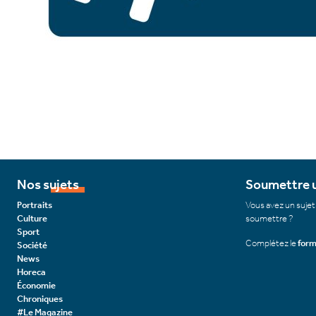
Nos sujets
Soumettre u
Portraits
Vous avez un sujet
Culture
soumettre ?
Sport
Complétez le
form
Société
News
Horeca
Économie
Chroniques
#Le Magazine