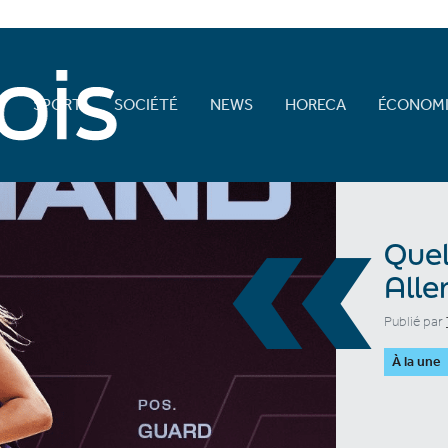
E
SPORT
SOCIÉTÉ
NEWS
HORECA
ÉCONOMI
«
Quel
Alle
Publié par
À la une