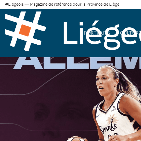
#Liégeois — Magazine de référence pour la Province de Liège
PORTRAITS
CULTUR