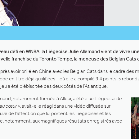
veau défi en WNBA, la Liégeoise Julie Allemand vient de vivre un
velle franchise du Toronto Tempo, la meneuse des Belgian Cats c
après avoir brillé en Chine avec les Belgian Cats dans le cadre des 
en titre déjà qualifiées – où elle a compilé 9,4 points, 5 rebonds
eu a été plébiscitée des deux côtés de l’Atlantique.
llemand, notamment formée à Alleur, a été élue Liégeoise de
d au cœur »
, avait-elle réagi dans une vidéo diffusée sur
ve de l’affection que lui portent les Liégeoises et les
âce, notamment, aux magnifiques résultats enregistrés avec