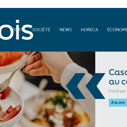
E
SPORT
SOCIÉTÉ
NEWS
HORECA
ÉCONOMI
«
Casa
au c
Publié par
À la une