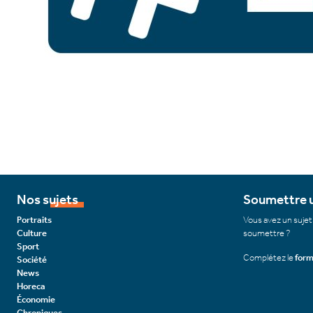
Nos sujets
Soumettre u
Portraits
Vous avez un sujet
Culture
soumettre ?
Sport
Complétez le
form
Société
News
Horeca
Économie
Chroniques