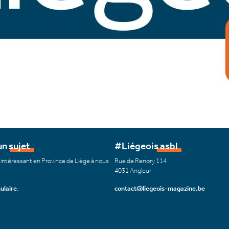
n sujet
#Liégeois asbl
 intéressant en Province de Liège à nous
Rue de Renory 114
4031 Angleur
ulaire
.
contact@liegeois-magazine.be