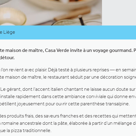
de Liège
ante maison de maître, Casa Verde invite à un voyage gourmand. 
détour.
 l’on revient avec plaisir. Déjà testé à plusieurs reprises — en s
nte maison de maître, le restaurant séduit par une décoration soig
Le gérant, dont l’accent italien chantant ne laisse aucun doute sur 
s’installe rapidement dans cette ambiance conviviale qui donne env
o pétillent joyeusement pour ouvrir cette parenthèse transalpine.
: des produits frais, des saveurs franches et des recettes qui metten
za romaine ancestrale dont la pâte, élaborée à partir d’un mélange de
ue la pizza traditionnelle.