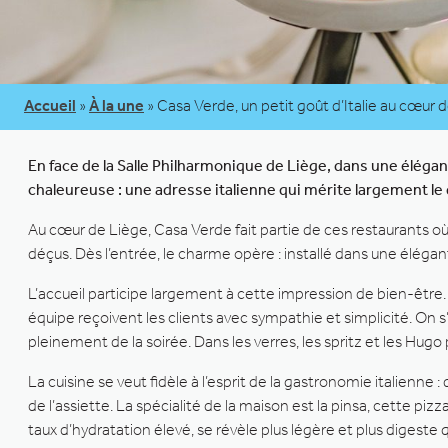
Accueil
»
À la une
»
Casa Verde, un petit goût d’Italie au cœur 
En face de la Salle Philharmonique de Liège, dans une élég
chaleureuse : une adresse italienne qui mérite largement le 
Au cœur de Liège, Casa Verde fait partie de ces restaurants où
déçus. Dès l’entrée, le charme opère : installé dans une éléga
L’accueil participe largement à cette impression de bien-être. 
équipe reçoivent les clients avec sympathie et simplicité. On 
pleinement de la soirée. Dans les verres, les spritz et les Hug
La cuisine se veut fidèle à l’esprit de la gastronomie italienne 
de l’assiette. La spécialité de la maison est la pinsa, cette piz
taux d’hydratation élevé, se révèle plus légère et plus digeste q