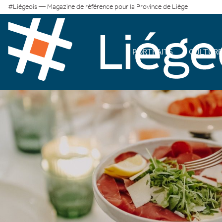
#Liégeois — Magazine de référence pour la Province de Liège
PORTRAITS
CULTUR