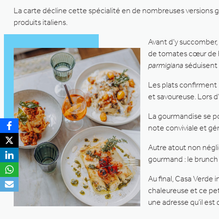
La carte décline cette spécialité en de nombreuses versions g
produits italiens.
Avant d’y succomber, 
de tomates cœur de bœ
parmigiana
séduisent 
Les plats confirment 
et savoureuse. Lors 
La gourmandise se po
note conviviale et gé
Autre atout non néglig
gourmand : le brunch 
Au final, Casa Verde 
chaleureuse et ce pe
une adresse qu’il es