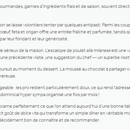
ourmandes, garnies d’ingrédients frais et de saison, souvent direc
on se laisse volontiers tenter par quelques antipasti. Parmi les cou
uf, feta et origan offre une entrée fraîche et parfumée, tandis 
par leur fondant et leur générosité.
le sérieux de la maison. L’escalope de poulet
alla milanese
est une va
d’une précédente visite, une suggestion du chef — un superbe riso
ursuit au moment du dessert. La mousse au chocolat à partager co
néreuse.
eable : les prix restent particulièrement doux, ce qui rend l’adresse
dominical hyper sympa organisé une fois par mois !
incarne parfaitement ce que l’on attend aujourd’hui d’une bonne ta
tit goût de
dolce vita
qui transforme un simple dîner en véritable mo
t décidément bon de connaître et de recommander.