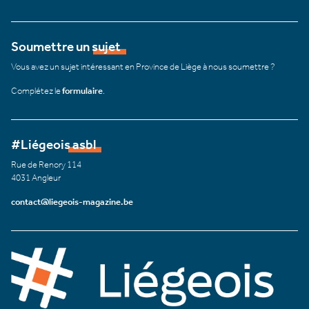
Soumettre un sujet
Vous avez un sujet intéressant en Province de Liège à nous soumettre ?
Complétez le
formulaire
.
#Liégeois asbl
Rue de Renory 114
4031 Angleur
contact@liegeois-magazine.be