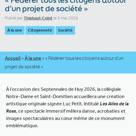
d’un projet de société »
Publié par
Thiebaut Colot
le 5 mai 2026
À la une
Citoyenneté
Société
Accueil
»
À la une
»
« Fédérer tous les citoyens autour d’un
projet de société »
À l’occasion des Septennales de Huy 2026, la collégiale
Notre-Dame et Saint-Domitien accueillera une création
artistique originale signée Luc Petit. Intitulé
Les Ailes de la
Rose
, ce spectacle immersif mêlera danse, acrobaties et
images spectaculaires au cœur même de ce monument
emblématique.