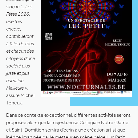
slogan !… Les
Fêtes 2026,
une fois
encore,
contribueront
à faire de tous
et chacun des
citoyens d’une
société plus
juste et plus
humaine.
Meilleure »
,
assure Michel
Teheux.
Dans ce contexte exceptionnel, différentes activités seront
proposée alors que la majestueuse Collégiale Notre-Dame
et Saint-Domitien servira d’écrin à une création artistique
inédite imaginée par le metteur en scène belge Luc Petit.