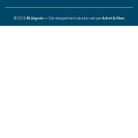
©2026
#Liégeois
— Développement de site web par
Adret & Ubac