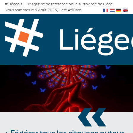
#Liégeois — Magazine de référence pour la Province de Liège
Nous sommes le 6 Août 2026, il est 4:50am
«
« Fédérer tous les citoyens autour