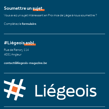
Soumettre un sujet
Vous avez un sujet intéressant en Province de Liège à nous soumettre ?
Complétez le
formulaire
.
#Liégeois asbl
Rue de Renory 114
4031 Angleur
contact@liegeois-magazine.be