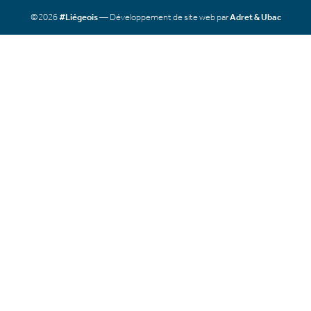
©2026
#Liégeois
— Développement de site web par
Adret & Ubac