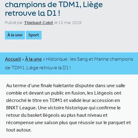
champions de TDM1, Liège
retrouve la D1 !
Publié par
Thiebaut Colot
le 13 mai 2026
À la une
Sport
Accueil
»
À la une
»
Historique : les Sang et Marine champions
de TDM1, Liège retrouve la D1 !
Au terme d’une finale haletante disputée dans une salle
comble et devant un public en fusion, les Liégeois ont
décroché le titre en TDM1 et validé leur accession en
BNXT League. Une victoire historique qui confirme le
retour du basket liégeois au plus haut niveau et
récompense une saison plus que réussie sur le parquet et
tout autour.