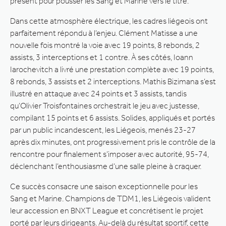
présent pour pousser les Sang et Marine vers le titre.
Dans cette atmosphère électrique, les cadres liégeois ont
parfaitement répondu à l’enjeu. Clément Matisse a une
nouvelle fois montré la voie avec 19 points, 8 rebonds, 2
assists, 3 interceptions et 1 contre. À ses côtés, Ioann
Iarochevitch a livré une prestation complète avec 19 points,
8 rebonds, 3 assists et 2 interceptions. Mathis Bizimana s’est
illustré en attaque avec 24 points et 3 assists, tandis
qu’Olivier Troisfontaines orchestrait le jeu avec justesse,
compilant 15 points et 6 assists. Solides, appliqués et portés
par un public incandescent, les Liégeois, menés 23-27
après dix minutes, ont progressivement pris le contrôle de la
rencontre pour finalement s’imposer avec autorité, 95-74,
déclenchant l’enthousiasme d’une salle pleine à craquer.
Ce succès consacre une saison exceptionnelle pour les
Sang et Marine. Champions de TDM1, les Liégeois valident
leur accession en BNXT League et concrétisent le projet
porté par leurs dirigeants. Au-delà du résultat sportif, cette