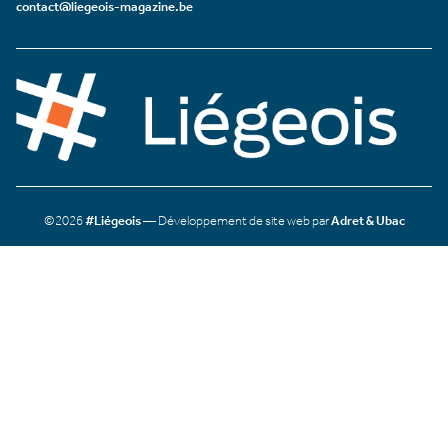
contact@liegeois-magazine.be
©2026
#Liégeois
— Développement de site web par
Adret & Ubac