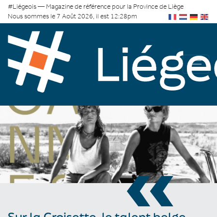
#Liégeois — Magazine de référence pour la Province de Liège
Nous sommes le 7 Août 2026, il est 12:28pm
«
Sur la Croisette, le talent belge