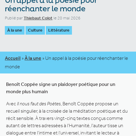
réenchanter le monde
Publié par
Thiebaut Colot
le 20 mai 2026
À la une
Culture
Littérature
Accueil
»
À la une
»
Un appel à la poésie pour réenchanter le
monde
Benoît Coppée signe un plaidoyer poétique pour un
monde plus humain
Avec
Il nous faut des Poètes
, Benoît Coppée propose un
recueil singulier, à la croisée de la méditation poétique et du
récit sensible. À travers vingt-cinq textes conçus comme
autant de lettres adressées à l’Humanité, l’auteur tisse un
dialogue entre l’intime et l’universel, invitant le lecteur à