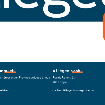
n sujet
#Liégeois asbl
 intéressant en Province de Liège à nous
Rue de Renory 114
4031 Angleur
ulaire
.
contact@liegeois-magazine.be