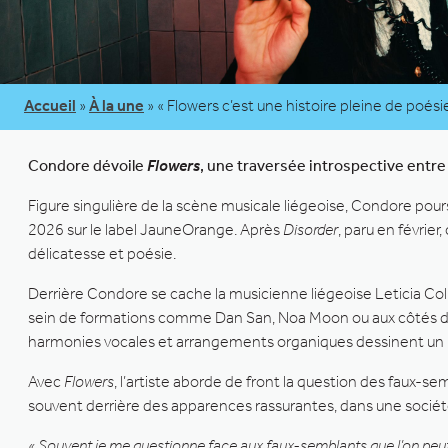
Accueil
»
À la une
»
« Flowers c’est une histoire pleine de poés
Condore dévoile
Flowers
, une traversée introspective entr
Figure singulière de la scène musicale liégeoise, Condore pours
2026 sur le label JauneOrange. Après
Disorder
, paru en févrie
délicatesse et poésie.
Derrière Condore se cache la musicienne liégeoise Leticia Coll
sein de formations comme Dan San, Noa Moon ou aux côtés de 
harmonies vocales et arrangements organiques dessinent un uni
Avec
Flowers
, l’artiste aborde de front la question des faux-s
souvent derrière des apparences rassurantes, dans une société q
« Souvent je me questionne face aux faux-semblants que l’on peut 