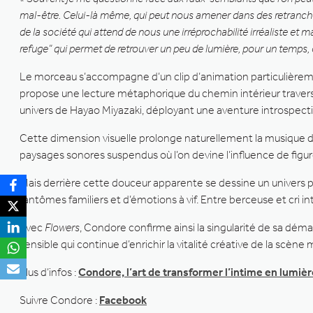
mal-être. Celui-là même, qui peut nous amener dans des retranchem
de la société qui attend de nous une irréprochabilité irréaliste et 
refuge” qui permet de retrouver un peu de lumière, pour un temps,
Le morceau s’accompagne d’un clip d’animation particulièreme
propose une lecture métaphorique du chemin intérieur traver
univers de Hayao Miyazaki, déployant une aventure introspect
Cette dimension visuelle prolonge naturellement la musique de
paysages sonores suspendus où l’on devine l’influence de fig
Mais derrière cette douceur apparente se dessine un univers 
fantômes familiers et d’émotions à vif. Entre berceuse et cri i
Avec
Flowers
, Condore confirme ainsi la singularité de sa dém
sensible qui continue d’enrichir la vitalité créative de la scène 
Plus d’infos :
Condore, l’art de transformer l’intime en lumi
Suivre Condore :
Facebook