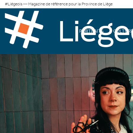
#Liégeois — Magazine de référence pour la Province de Liège
PORTRAITS
CULTUR