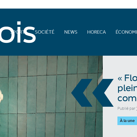
E
SPORT
SOCIÉTÉ
NEWS
HORECA
ÉCONOMI
«
« Fl
plei
comb
Publié par
À la une