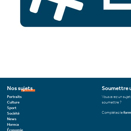
Nos sujets
Soumettre u
Portraits
Vous avez un sujet
Culture
soumettre ?
Sport
Complétez le
form
Société
News
Horeca
Économie