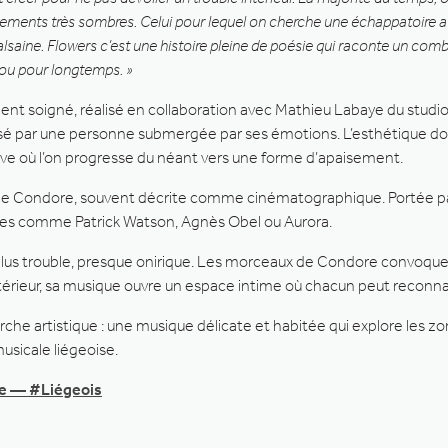
ents très sombres. Celui pour lequel on cherche une échappatoire afin
malsaine. Flowers c’est une histoire pleine de poésie qui raconte un comba
 ou pour longtemps. »
nt soigné, réalisé en collaboration avec Mathieu Labaye du studi
sé par une personne submergée par ses émotions. L’esthétique do
ive où l’on progresse du néant vers une forme d’apaisement.
 Condore, souvent décrite comme cinématographique. Portée par une 
ures comme Patrick Watson, Agnès Obel ou Aurora.
plus trouble, presque onirique. Les morceaux de Condore convoquen
ntérieur, sa musique ouvre un espace intime où chacun peut reconnaî
arche artistique : une musique délicate et habitée qui explore les 
musicale liégeoise.
ère — #Liégeois