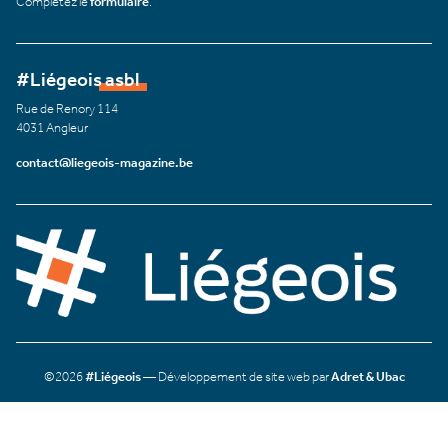
Complétez le
formulaire
.
#Liégeois asbl
Rue de Renory 114
4031 Angleur
contact@liegeois-magazine.be
©2026
#Liégeois
— Développement de site web par
Adret & Ubac