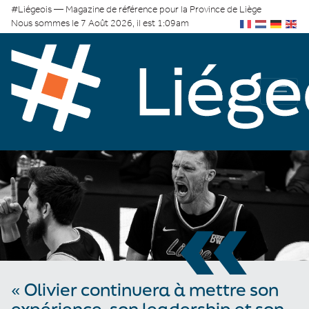
#Liégeois — Magazine de référence pour la Province de Liège
Nous sommes le 7 Août 2026, il est 1:09am
«
« Olivier continuera à mettre son
expérience, son leadership et son