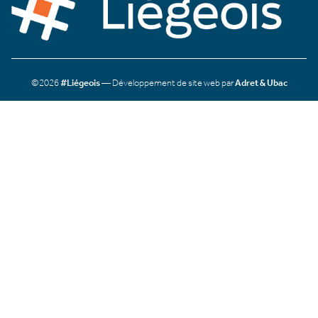
©2026
#Liégeois
— Développement de site web par
Adret & Ubac