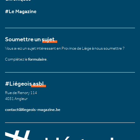
#Le Magazine
Soumettre un sujet
Vous avez un sujet intéressant en Province de Liège à nous soumettre ?
Complétez le
formulaire
.
#Liégeois asbl
Rue de Renory 114
4031 Angleur
contact@liegeois-magazine.be