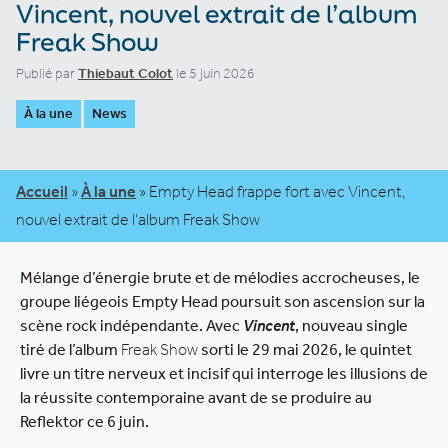
Vincent, nouvel extrait de l’album
Freak Show
Publié par
Thiebaut Colot
le 5 juin 2026
À la une
News
Accueil
»
À la une
»
Empty Head frappe fort avec Vincent,
nouvel extrait de l’album Freak Show
Mélange d’énergie brute et de mélodies accrocheuses, le
groupe liégeois Empty Head poursuit son ascension sur la
scène rock indépendante. Avec
Vincent
, nouveau single
tiré de l’album
Freak Show
sorti le 29 mai 2026, le quintet
livre un titre nerveux et incisif qui interroge les illusions de
la réussite contemporaine
avant de se produire au
Reflektor ce 6 juin.