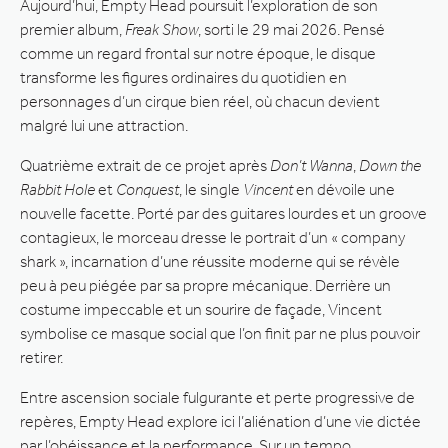
Aujourd’hui, Empty Head poursuit l’exploration de son
premier album,
Freak Show
, sorti le 29 mai 2026. Pensé
comme un regard frontal sur notre époque, le disque
transforme les figures ordinaires du quotidien en
personnages d’un cirque bien réel, où chacun devient
malgré lui une attraction.
Quatrième extrait de ce projet après
Don’t Wanna
,
Down the
Rabbit Hole
et
Conquest
, le single
Vincent
en dévoile une
nouvelle facette. Porté par des guitares lourdes et un groove
contagieux, le morceau dresse le portrait d’un « company
shark », incarnation d’une réussite moderne qui se révèle
peu à peu piégée par sa propre mécanique. Derrière un
costume impeccable et un sourire de façade, Vincent
symbolise ce masque social que l’on finit par ne plus pouvoir
retirer.
Entre ascension sociale fulgurante et perte progressive de
repères, Empty Head explore ici l’aliénation d’une vie dictée
par l’obéissance et la performance. Sur un tempo