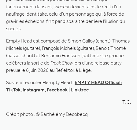
furieusement dansant,
Vincent
devient ainsi le récit d’un
naufrage identitaire, celui d’un personnage qui, à force de
gravir les échelons, finit par disparaître derrière l’illusion du
succès.
Empty Head est composé de Simon Galloy (chant), Thomas
Michels (guitare), François Michels (guitare), Benoit Thomé
(basse, chant) et Benjamin Franssen (batterie). Le groupe
célébrera la sortie de
Freak Show
lors d’une release party
prévue le 6 juin 2026 au Reflektor, à Liège.
Suivre et écouter Hempty Head :
EMPTY HEAD Official:
TikTok, Instagram, Facebook | Linktree
T. C.
Crédit photo : © Barthélémy Decobecq