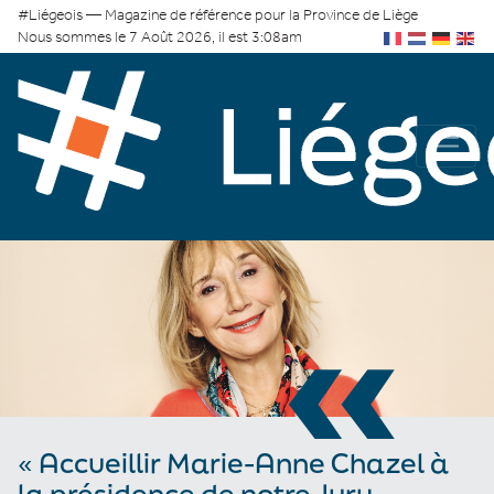
#Liégeois — Magazine de référence pour la Province de Liège
Nous sommes le 7 Août 2026, il est 3:08am
«
« Accueillir Marie-Anne Chazel à
la présidence de notre Jury