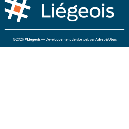
©2026
#Liégeois
— Développement de site web par
Adret & Ubac