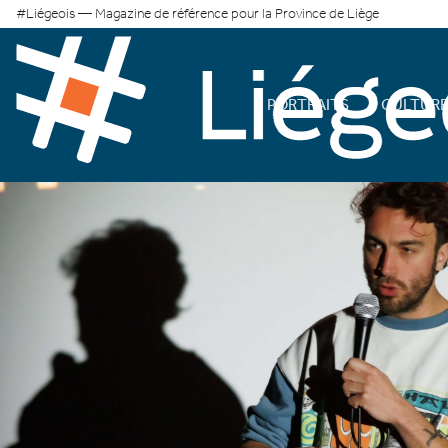
#Liégeois — Magazine de référence pour la Province de Liège
PORTRAITS
CULTUR