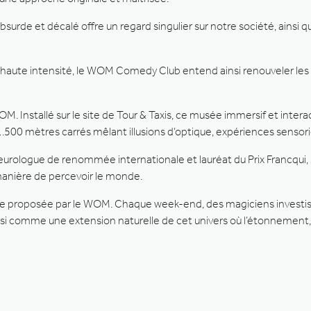
surde et décalé offre un regard singulier sur notre société, ainsi
 haute intensité, le WOM Comedy Club entend ainsi renouveler les
M. Installé sur le site de Tour & Taxis, ce musée immersif et interact
00 mètres carrés mêlant illusions d’optique, expériences sensoriell
eurologue de renommée internationale et lauréat du Prix Francqu
anière de percevoir le monde.
ce proposée par le WOM. Chaque week-end, des magiciens investisse
i comme une extension naturelle de cet univers où l’étonnement, l