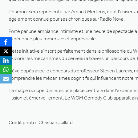
L’humour sera représenté par Arnaud Mertens, dont l’univers ab
également connue pour ses chroniques sur Radio Nova.
Porté par une ambiance intimiste et une heure de spectacle à
expérience plus immersive et imprévisible.
Cette initiative s’inscrit parfaitement dans la philosophie du WO
explorer les mécanismes du cerveau à travers un parcours de 1.5
Développés avec le concours du professeur Steven Laureys, n
comprendre les mécanismes cognitifs qui influencent notre m
La magie occupe d’ailleurs une place centrale dans l’expérien
illusion et émerveillement. Le WOM Comedy Club apparaît ains
Crédit photo : Christian Juillard