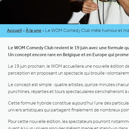
Accueil
»
À la une
»
Le WOM Comedy Club mêle humour et magi
Le WOM Comedy Club revient le 19 juin avec une formule qui
Un concept encore rare en Belgique et en Europe qui promet u
Le 19 juin prochain, le WOM accueillera une nouvelle édition 
perception en proposant un spectacle qui brouille volontairemen
Le concept est simple : quatre artistes, quinze minutes cha
punchlines, réparties et tours spectaculaires s’enchaîneront 
Cette formule hybride constitue aujourd’hui l’une des partic
univers artistiques qui partagent finalement de nombreux poin
Pour cette nouvelle édition, les spectateurs pourront notamm
quant à lui un univers singulier mêlant magie et stand-up dans