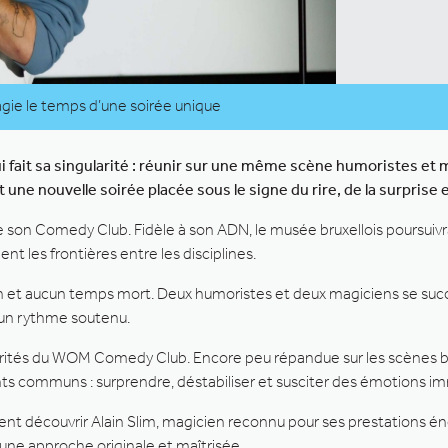
e le temps d’une soirée unique
 fait sa singularité : réunir sur une même scène humoristes et 
ne nouvelle soirée placée sous le signe du rire, de la surprise 
de son Comedy Club. Fidèle à son ADN, le musée bruxellois poursuiv
t les frontières entre les disciplines.
cun et aucun temps mort. Deux humoristes et deux magiciens se su
à un rythme soutenu.
ularités du WOM Comedy Club. Encore peu répandue sur les scènes b
ts communs : surprendre, déstabiliser et susciter des émotions im
ent découvrir Alain Slim, magicien reconnu pour ses prestations é
 une approche originale et maîtrisée.