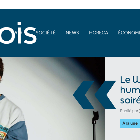
E
SPORT
SOCIÉTÉ
NEWS
HORECA
ÉCONOMI
«
Le 
humo
soir
Publié par
À la une