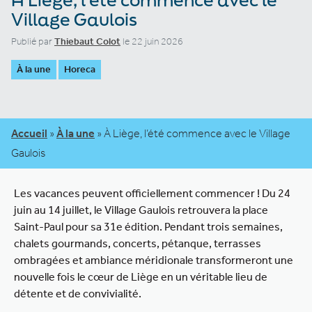
Village Gaulois
Publié par
Thiebaut Colot
le 22 juin 2026
À la une
Horeca
Accueil
»
À la une
»
À Liège, l’été commence avec le Village
Gaulois
Les vacances peuvent officiellement commencer ! Du 24
juin au 14 juillet, le Village Gaulois retrouvera la place
Saint-Paul pour sa 31e édition. Pendant trois semaines,
chalets gourmands, concerts, pétanque, terrasses
ombragées et ambiance méridionale transformeront une
nouvelle fois le cœur de Liège en un véritable lieu de
détente et de convivialité.