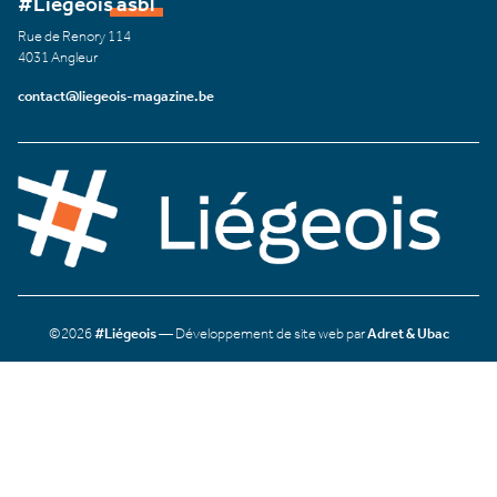
#Liégeois asbl
Rue de Renory 114
4031 Angleur
contact@liegeois-magazine.be
©2026
#Liégeois
— Développement de site web par
Adret & Ubac