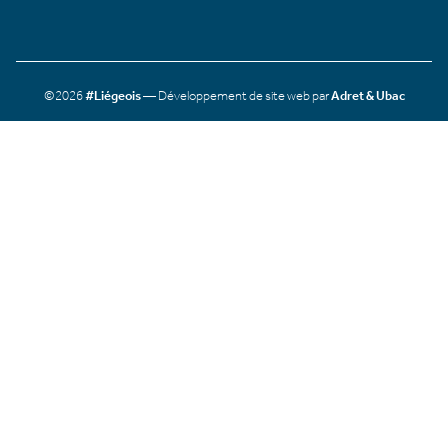
©2026
#Liégeois
— Développement de site web par
Adret & Ubac